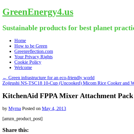
GreenEnergy4.us
Sustainable products for best planet practi
Skip
Home
to
How to be Green
content
Greenreflection.com
Your Privacy Rights
Cookie Policy
Welcome
←
Green infrastructure for an eco-friendly world
Zojirushi NS-TSC18 10-Cup (Uncooked) Micom Rice Cooker and 
KitchenAid FPPA Mixer Attachment Pack 
by
Myrna
Posted on
May 4, 2013
[amzn_product_post]
Share this: