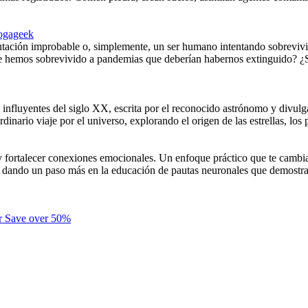
ogageek
tación improbable o, simplemente, un ser humano intentando sobrevivi
ue hemos sobrevivido a pandemias que deberían habernos extinguido? ¿S
influyentes del siglo XX, escrita por el reconocido astrónomo y divulga
dinario viaje por el universo, explorando el origen de las estrellas, los p
y fortalecer conexiones emocionales. Un enfoque práctico que te cambia
rías dando un paso más en la educación de pautas neuronales que demostr