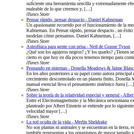
suficiente una herramienta sencilla y extremadamente efe
maleable de lo que creemos y, […]
iTunes Store
Pensar rápido, pensar despacio - Daniel Kahneman
Un apasionante recorrido por el funcionamiento de la me
Kahneman. En Pensar rápido, pensar despacio , un éxito 
modelan cómo pensamos. Daniel Kahneman, […]
iTunes Store
Astrofísica para gente con prisa - Neil de Grasse Tyson
¿Qué son los agujeros negros? ¿Y los quarks? ¿Tienen se
cierto es que hoy en día pocos tenemos tiempo para conte
iTunes Store
Pensando en sistemas - Donella Meadows & Jaime Blas
En los años posteriores a su papel como autora principal d
crecimiento descontrolado en un planeta finito, Donella 
manual esencial lleva el pensamiento sistémico fuera […]
iTunes Store
Sobre la teoría de la relatividad especial y general - Alber
Entre el Electromagnetismo y la Mecánica newtoniana exis
planteado por Albert Einstein se entiende por lo siguiente
velocidad mayor […]
iTunes Store
La red oculta de la vida - Merlin Sheldrake
No son plantas ni animales y se encuentran en la tierra, 
también representan a los organismos de mayor tamaño jam