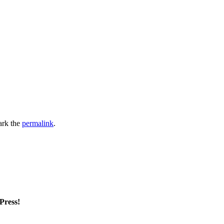
ark the
permalink
.
mPress!