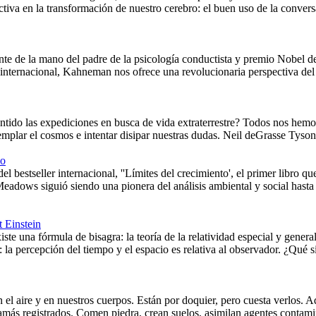
ctiva en la transformación de nuestro cerebro: el buen uso de la conv
nte de la mano del padre de la psicología conductista y premio Nobel
internacional, Kahneman nos ofrece una revolucionaria perspectiva del 
ntido las expediciones en busca de vida extraterrestre? Todos nos hemo
mplar el cosmos e intentar disipar nuestras dudas. Neil deGrasse Tyson 
co
el bestseller internacional, ''Límites del crecimiento', el primer libro q
Meadows siguió siendo una pionera del análisis ambiental y social hast
t Einstein
te una fórmula de bisagra: la teoría de la relatividad especial y gener
: la percepción del tiempo y el espacio es relativa al observador. ¿Qué si
en el aire y en nuestros cuerpos. Están por doquier, pero cuesta verlos.
ás registrados. Comen piedra, crean suelos, asimilan agentes contamin