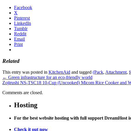
Facebook
X
Pinterest
LinkedIn
Tumblr
Reddit
Email
Print
Related
This entry was posted in
KitchenAid
and tagged
(Pack
,
Attachment
,
f
←
Green infrastructure for an eco-friendly world
Zojirushi NS-TSC18 10-Cup (Uncooked) Micom Rice Cooker and 
Comments are closed.
Hosting
For the best website hosting with full support DreamHost 
Check it out now