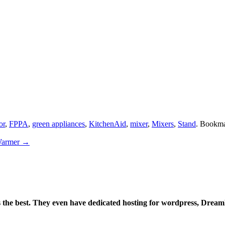
or
,
FPPA
,
green appliances
,
KitchenAid
,
mixer
,
Mixers
,
Stand
. Bookm
Warmer
→
is the best. They even have dedicated hosting for wordpress, Drea