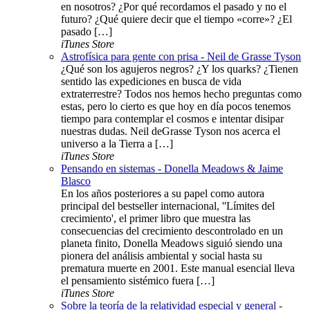
en nosotros? ¿Por qué recordamos el pasado y no el
futuro? ¿Qué quiere decir que el tiempo «corre»? ¿El
pasado […]
iTunes Store
Astrofísica para gente con prisa - Neil de Grasse Tyson
¿Qué son los agujeros negros? ¿Y los quarks? ¿Tienen
sentido las expediciones en busca de vida
extraterrestre? Todos nos hemos hecho preguntas como
estas, pero lo cierto es que hoy en día pocos tenemos
tiempo para contemplar el cosmos e intentar disipar
nuestras dudas. Neil deGrasse Tyson nos acerca el
universo a la Tierra a […]
iTunes Store
Pensando en sistemas - Donella Meadows & Jaime
Blasco
En los años posteriores a su papel como autora
principal del bestseller internacional, ''Límites del
crecimiento', el primer libro que muestra las
consecuencias del crecimiento descontrolado en un
planeta finito, Donella Meadows siguió siendo una
pionera del análisis ambiental y social hasta su
prematura muerte en 2001. Este manual esencial lleva
el pensamiento sistémico fuera […]
iTunes Store
Sobre la teoría de la relatividad especial y general -