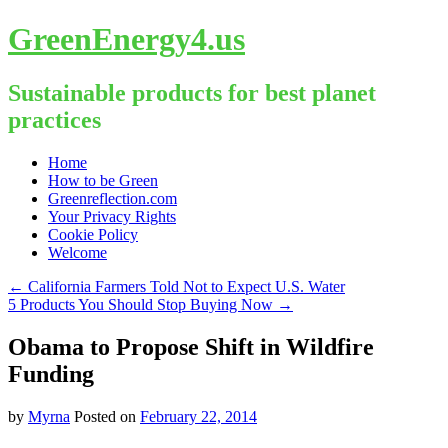
GreenEnergy4.us
Sustainable products for best planet
practices
Skip
Home
to
How to be Green
content
Greenreflection.com
Your Privacy Rights
Cookie Policy
Welcome
←
California Farmers Told Not to Expect U.S. Water
5 Products You Should Stop Buying Now
→
Obama to Propose Shift in Wildfire
Funding
by
Myrna
Posted on
February 22, 2014