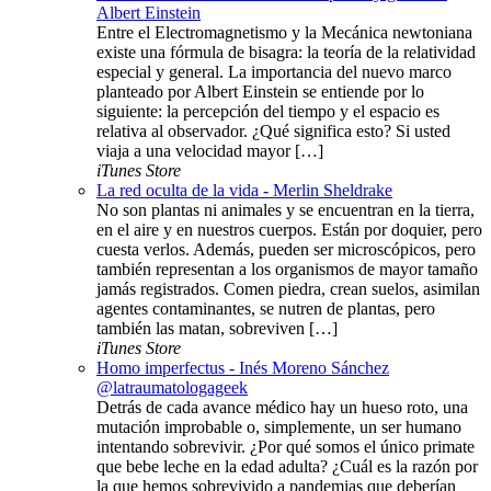
Albert Einstein
Entre el Electromagnetismo y la Mecánica newtoniana
existe una fórmula de bisagra: la teoría de la relatividad
especial y general. La importancia del nuevo marco
planteado por Albert Einstein se entiende por lo
siguiente: la percepción del tiempo y el espacio es
relativa al observador. ¿Qué significa esto? Si usted
viaja a una velocidad mayor […]
iTunes Store
La red oculta de la vida - Merlin Sheldrake
No son plantas ni animales y se encuentran en la tierra,
en el aire y en nuestros cuerpos. Están por doquier, pero
cuesta verlos. Además, pueden ser microscópicos, pero
también representan a los organismos de mayor tamaño
jamás registrados. Comen piedra, crean suelos, asimilan
agentes contaminantes, se nutren de plantas, pero
también las matan, sobreviven […]
iTunes Store
Homo imperfectus - Inés Moreno Sánchez
@latraumatologageek
Detrás de cada avance médico hay un hueso roto, una
mutación improbable o, simplemente, un ser humano
intentando sobrevivir. ¿Por qué somos el único primate
que bebe leche en la edad adulta? ¿Cuál es la razón por
la que hemos sobrevivido a pandemias que deberían