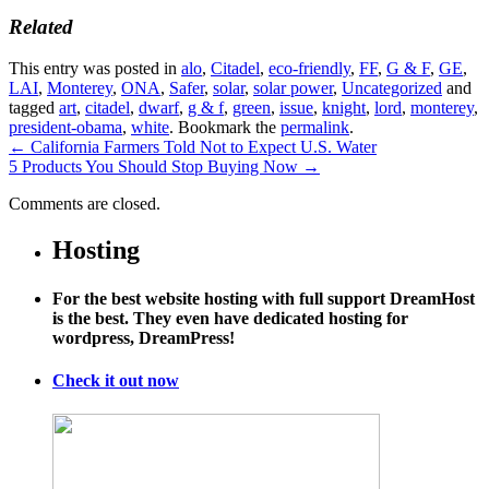
Related
This entry was posted in
alo
,
Citadel
,
eco-friendly
,
FF
,
G & F
,
GE
,
LAI
,
Monterey
,
ONA
,
Safer
,
solar
,
solar power
,
Uncategorized
and
tagged
art
,
citadel
,
dwarf
,
g & f
,
green
,
issue
,
knight
,
lord
,
monterey
,
president-obama
,
white
. Bookmark the
permalink
.
←
California Farmers Told Not to Expect U.S. Water
5 Products You Should Stop Buying Now
→
Comments are closed.
Hosting
For the best website hosting with full support DreamHost
is the best. They even have dedicated hosting for
wordpress, DreamPress!
Check it out now