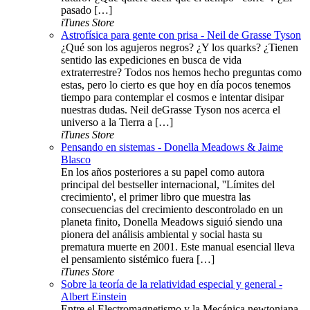
pasado […]
iTunes Store
Astrofísica para gente con prisa - Neil de Grasse Tyson
¿Qué son los agujeros negros? ¿Y los quarks? ¿Tienen
sentido las expediciones en busca de vida
extraterrestre? Todos nos hemos hecho preguntas como
estas, pero lo cierto es que hoy en día pocos tenemos
tiempo para contemplar el cosmos e intentar disipar
nuestras dudas. Neil deGrasse Tyson nos acerca el
universo a la Tierra a […]
iTunes Store
Pensando en sistemas - Donella Meadows & Jaime
Blasco
En los años posteriores a su papel como autora
principal del bestseller internacional, ''Límites del
crecimiento', el primer libro que muestra las
consecuencias del crecimiento descontrolado en un
planeta finito, Donella Meadows siguió siendo una
pionera del análisis ambiental y social hasta su
prematura muerte en 2001. Este manual esencial lleva
el pensamiento sistémico fuera […]
iTunes Store
Sobre la teoría de la relatividad especial y general -
Albert Einstein
Entre el Electromagnetismo y la Mecánica newtoniana