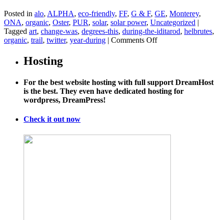
Posted in
alo
,
ALPHA
,
eco-friendly
,
FF
,
G & F
,
GE
,
Monterey
,
ONA
,
organic
,
Oster
,
PUR
,
solar
,
solar power
,
Uncategorized
|
Tagged
art
,
change-was
,
degrees-this
,
during-the-iditarod
,
helbrutes
,
on
organic
,
trail
,
twitter
,
year-during
|
Comments Off
A
Race
Hosting
Defined
by
For the best website hosting with full support DreamHost
Snow
is the best. They even have dedicated hosting for
Finds
wordpress, DreamPress!
Itself
With
Little
Check it out now