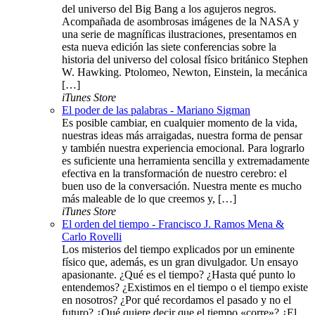
del universo del Big Bang a los agujeros negros.
Acompañada de asombrosas imágenes de la NASA y
una serie de magníficas ilustraciones, presentamos en
esta nueva edición las siete conferencias sobre la
historia del universo del colosal físico británico Stephen
W. Hawking. Ptolomeo, Newton, Einstein, la mecánica
[…]
iTunes Store
El poder de las palabras - Mariano Sigman
Es posible cambiar, en cualquier momento de la vida,
nuestras ideas más arraigadas, nuestra forma de pensar
y también nuestra experiencia emocional. Para lograrlo
es suficiente una herramienta sencilla y extremadamente
efectiva en la transformación de nuestro cerebro: el
buen uso de la conversación. Nuestra mente es mucho
más maleable de lo que creemos y, […]
iTunes Store
El orden del tiempo - Francisco J. Ramos Mena &
Carlo Rovelli
Los misterios del tiempo explicados por un eminente
físico que, además, es un gran divulgador. Un ensayo
apasionante. ¿Qué es el tiempo? ¿Hasta qué punto lo
entendemos? ¿Existimos en el tiempo o el tiempo existe
en nosotros? ¿Por qué recordamos el pasado y no el
futuro? ¿Qué quiere decir que el tiempo «corre»? ¿El