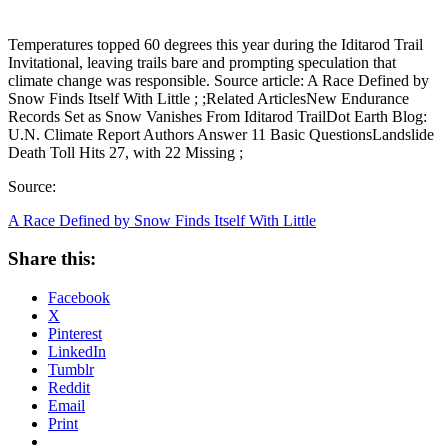
Temperatures topped 60 degrees this year during the Iditarod Trail
Invitational, leaving trails bare and prompting speculation that
climate change was responsible. Source article: A Race Defined by
Snow Finds Itself With Little ; ;Related ArticlesNew Endurance
Records Set as Snow Vanishes From Iditarod TrailDot Earth Blog:
U.N. Climate Report Authors Answer 11 Basic QuestionsLandslide
Death Toll Hits 27, with 22 Missing ;
Source:
A Race Defined by Snow Finds Itself With Little
Share this:
Facebook
X
Pinterest
LinkedIn
Tumblr
Reddit
Email
Print