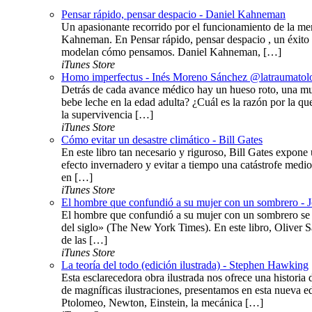
Pensar rápido, pensar despacio - Daniel Kahneman
Un apasionante recorrido por el funcionamiento de la me
Kahneman. En Pensar rápido, pensar despacio , un éxito 
modelan cómo pensamos. Daniel Kahneman, […]
iTunes Store
Homo imperfectus - Inés Moreno Sánchez @latraumatol
Detrás de cada avance médico hay un hueso roto, una mu
bebe leche en la edad adulta? ¿Cuál es la razón por la q
la supervivencia […]
iTunes Store
Cómo evitar un desastre climático - Bill Gates
En este libro tan necesario y riguroso, Bill Gates expone 
efecto invernadero y evitar a tiempo una catástrofe medi
en […]
iTunes Store
El hombre que confundió a su mujer con un sombrero - 
El hombre que confundió a su mujer con un sombrero se c
del siglo» (The New York Times). En este libro, Oliver S
de las […]
iTunes Store
La teoría del todo (edición ilustrada) - Stephen Hawking
Esta esclarecedora obra ilustrada nos ofrece una histor
de magníficas ilustraciones, presentamos en esta nueva ed
Ptolomeo, Newton, Einstein, la mecánica […]