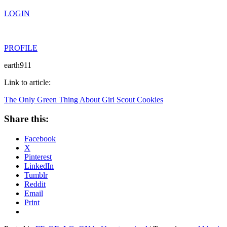
LOGIN
PROFILE
earth911
Link to article:
The Only Green Thing About Girl Scout Cookies
Share this:
Facebook
X
Pinterest
LinkedIn
Tumblr
Reddit
Email
Print