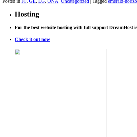
Posted in
FF
,
GE
,
LG
,
ONA
,
Uncategorized
|
Tagged
emerald-horiz
Hosting
For the best website hosting with full support DreamHost 
Check it out now