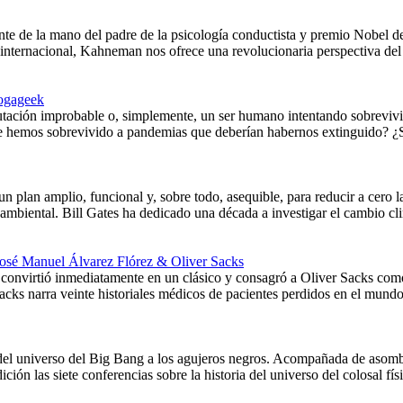
nte de la mano del padre de la psicología conductista y premio Nobel
internacional, Kahneman nos ofrece una revolucionaria perspectiva del 
ogageek
tación improbable o, simplemente, un ser humano intentando sobrevivi
ue hemos sobrevivido a pandemias que deberían habernos extinguido? ¿S
un plan amplio, funcional y, sobre todo, asequible, para reducir a cero 
oambiental. Bill Gates ha dedicado una década a investigar el cambio cl
José Manuel Álvarez Flórez & Oliver Sacks
onvirtió inmediatamente en un clásico y consagró a Oliver Sacks como 
acks narra veinte historiales médicos de pacientes perdidos en el mund
ia del universo del Big Bang a los agujeros negros. Acompañada de aso
ición las siete conferencias sobre la historia del universo del colosal 