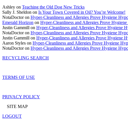
Ashley on
Teaching the Old Dog New Tricks
Sally J. Sheldon on
Is Your Town Covered in Oil? You’re Welcome!
NotaDoctor on
Hyper-Cleanliness and Allergies Prove Hygiene Hypo
Emerald Horizon
on
Hyper-Cleanliness and Allergies Prove Hygiene
Justin Gammill on
Hyper-Cleanliness and Allergies Prove Hygiene H
NotaDoctor on
Hyper-Cleanliness and Allergies Prove Hygiene Hypo
Justin Gammill on
Hyper-Cleanliness and Allergies Prove Hygiene H
Aaron Styles on
Hyper-Cleanliness and Allergies Prove Hygiene Hyp
NotaDoctor on
Hyper-Cleanliness and Allergies Prove Hygiene Hypo
RECYCLING SEARCH
TERMS OF USE
PRIVACY POLICY
SITE MAP
LOGOUT