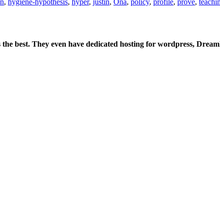
on
,
hygiene-hypothesis
,
hyper
,
justin
,
Ona
,
policy
,
profile
,
prove
,
teachi
is the best. They even have dedicated hosting for wordpress, Drea