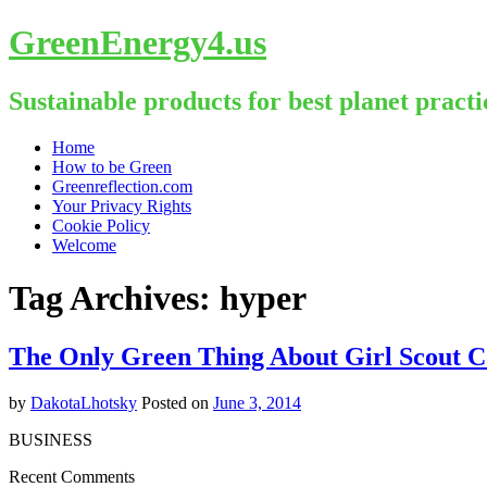
GreenEnergy4.us
Sustainable products for best planet practi
Skip
Home
to
How to be Green
content
Greenreflection.com
Your Privacy Rights
Cookie Policy
Welcome
Tag Archives:
hyper
The Only Green Thing About Girl Scout C
by
DakotaLhotsky
Posted on
June 3, 2014
BUSINESS
Recent Comments