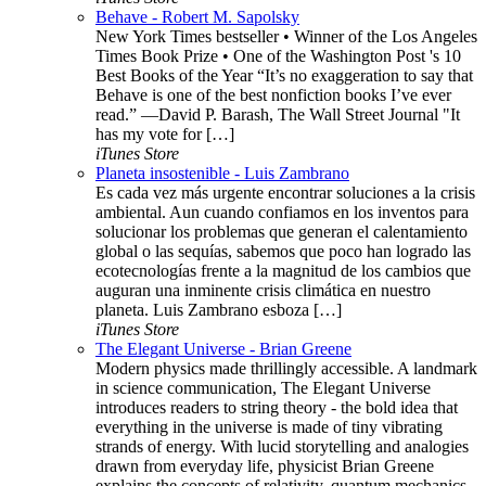
Behave - Robert M. Sapolsky
New York Times bestseller • Winner of the Los Angeles
Times Book Prize • One of the Washington Post 's 10
Best Books of the Year “It’s no exaggeration to say that
Behave is one of the best nonfiction books I’ve ever
read.” —David P. Barash, The Wall Street Journal "It
has my vote for […]
iTunes Store
Planeta insostenible - Luis Zambrano
Es cada vez más urgente encontrar soluciones a la crisis
ambiental. Aun cuando confiamos en los inventos para
solucionar los problemas que generan el calentamiento
global o las sequías, sabemos que poco han logrado las
ecotecnologías frente a la magnitud de los cambios que
auguran una inminente crisis climática en nuestro
planeta. Luis Zambrano esboza […]
iTunes Store
The Elegant Universe - Brian Greene
Modern physics made thrillingly accessible. A landmark
in science communication, The Elegant Universe
introduces readers to string theory - the bold idea that
everything in the universe is made of tiny vibrating
strands of energy. With lucid storytelling and analogies
drawn from everyday life, physicist Brian Greene
explains the concepts of relativity, quantum mechanics