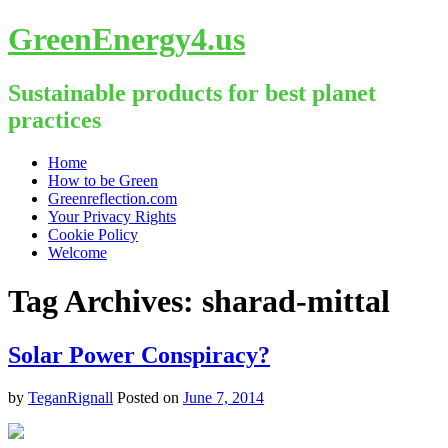
GreenEnergy4.us
Sustainable products for best planet
practices
Skip
Home
to
How to be Green
content
Greenreflection.com
Your Privacy Rights
Cookie Policy
Welcome
Tag Archives:
sharad-mittal
Solar Power Conspiracy?
by
TeganRignall
Posted on
June 7, 2014