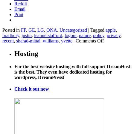
Reddit
Email
Print
Posted in
FF
,
GE
,
LG
,
ONA
,
Uncategorized
|
Tagged
apple
,
bradbury
,
justin
,
leanne-stafford
,
logout
,
nature
,
policy
,
privacy
,
on
recent
,
sharad-mittal
,
williams
,
yvette
|
Comments Off
Solar
Power
Hosting
Conspiracy?
For the best website hosting with full support DreamHost
is the best. They even have dedicated hosting for
wordpress, DreamPress!
Check it out now