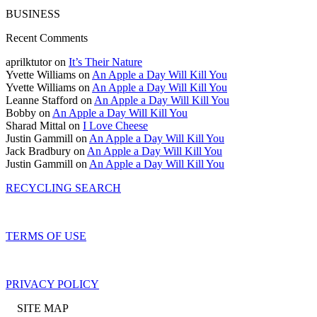
BUSINESS
Recent Comments
aprilktutor on
It’s Their Nature
Yvette Williams on
An Apple a Day Will Kill You
Yvette Williams on
An Apple a Day Will Kill You
Leanne Stafford on
An Apple a Day Will Kill You
Bobby on
An Apple a Day Will Kill You
Sharad Mittal on
I Love Cheese
Justin Gammill on
An Apple a Day Will Kill You
Jack Bradbury on
An Apple a Day Will Kill You
Justin Gammill on
An Apple a Day Will Kill You
RECYCLING SEARCH
TERMS OF USE
PRIVACY POLICY
SITE MAP