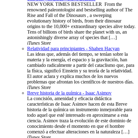
NEW YORK TIMES BESTSELLER ​​​ From the
renowned paleontologist and bestselling author of The
Rise and Fall of the Dinosaurs , a sweeping
evolutionary history of birds, from their dinosaur
origins to the 10,000+ extraordinary species alive today.
Tens of billions of birds share the planet with us, an
astonishingly diverse array of species that […]
iTunes Store
Relatividad para principiantes - Shahen Hacyan
Las ideas que, además del tiempo, se tenían sobre la
materia y la energía, el espacio y la gravitación, han
cambiado radicalmente a partir del cataclismo que, para
la física, significó Einstein y su teoría de la relatividad.
El autor aclara y explica muchos de los nuevos
problemas que afrontan los científicos de nuestros días.
iTunes Store
Breve historia de la química - Isaac Asimov
La concisión, amenidad y eficacia didáctica
características de Isaac Asimov hacen de esta Breve
historia de la química un instrumento inmejorable para
todo aquel que esté interesado en aproximarse a esta
ciencia. Asimov traza la evolución de este dominio de
conocimiento desde el momento en que el hombre
comenzó a efectuar alteraciones en la naturaleza […]
iTunes Store