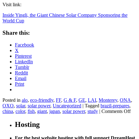
Visit link:
Inside Yingli, the Giant Chinese Solar Company Sponsoring the
World Cup
Share this:
Facebook
X
Pinterest
LinkedIn
Tumblr
Reddit
Email
Print
Posted in
alo
,
eco-friendly
,
FF
,
G & F
,
GE
,
LAI
,
Monterey
,
ONA
,
OXO
,
solar
,
solar power
,
Uncategorized
|
Tagged
brazil-prepares
,
on
china
,
color
,
fish
,
giant
,
japan
,
solar power
,
study
|
Comments Off
Insi
Ying
Hosting
the
Gian
For the best website hosting with full support DreamHost
Chi