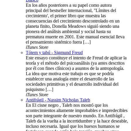
En los años posteriores a su papel como autora
principal del bestseller internacional, ''Límites del
crecimiento', el primer libro que muestra las
consecuencias del crecimiento descontrolado en un
planeta finito, Donella Meadows siguió siendo una
pionera del análisis ambiental y social hasta su
prematura muerte en 2001. Este manual esencial lleva
el pensamiento sistémico fuera […]
iTunes Store
Tótem y tabú - Sigmund Freud
Este ensayo constituye el intento de Freud de aplicar la
teoría y el método del psicoanálisis (ya antes descritos
por él con fines clínicos) a asuntos de la antropología.
La idea que motiva este trabajo es que se podría
establecer una analogía entre el desarrollo de las
sociedades primitivas y el desarrollo individual del
psiquismo […]
iTunes Store
Antifrágil - Nassim Nicholas Taleb
En El cisne negro , Taleb nos mostró que los
acontecimientos altamente improbables e impredecibles
son parte integrante de nuestro mundo. En Antifrágil ,
Taleb da la vuelta a la incertidumbre y la hace deseable,
incluso necesaria. Igual que los huesos humanos se