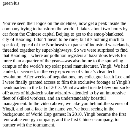
green4us
You’ve seen their logos on the sidelines, now get a peak inside the
company trying to transform the world. It takes about two hours by
car from the Chinese capital Beijing to get to the smog-blanketed
city of Baoding. I don’t mean to be rude, but it’s nothing much to
speak of, typical of the Northeast’s expanse of industrial wastelands,
threaded together by super-highways. So we were surprised to find
that Baoding—where air pollution registers at hazardous levels for
more than a quarter of the year—was also home to the sprawling
campus of the world’s top solar panel manufacturer, Yingli. We had
landed, it seemed, in the very epicenter of China’s clean tech
revolution. After weeks of negotiations, my colleague Jaeah Lee and
I were finally granted access to film this exclusive footage at Yingli’s
headquarters in the fall of 2013. What awaited inside blew our socks
off: acres of high-tech solar wizardry attended to by an impressive
fleet of skilled workers, and an understandably boastful
management. In the video above, we take you behind-the-scenes of
Yingli, and put a face to the name you’ve been seeing in the
background of World Cup games: In 2010, Yingli became the first
renewable energy company, and the first Chinese company, to
partner with the tournament.