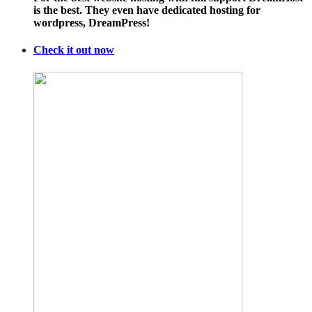
is the best. They even have dedicated hosting for
Sola
wordpress, DreamPress!
Com
Spo
the
Check it out now
Wor
Cup