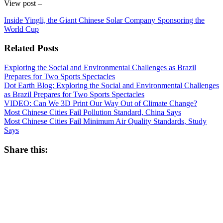
View post –
Inside Yingli, the Giant Chinese Solar Company Sponsoring the
World Cup
Related Posts
Exploring the Social and Environmental Challenges as Brazil
Prepares for Two Sports Spectacles
Dot Earth Blog: Exploring the Social and Environmental Challenges
as Brazil Prepares for Two Sports Spectacles
VIDEO: Can We 3D Print Our Way Out of Climate Change?
Most Chinese Cities Fail Pollution Standard, China Says
Most Chinese Cities Fail Minimum Air Quality Standards, Study
Says
Share this: