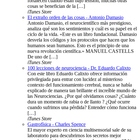
fortalecen cuando están bajo tensión, muchas otras
cosas se benefician de la […]
iTunes Store
El extraño orden de las cosas - Antonio Damasio
Antonio Damasio, el neurocientífico más prestigioso,
analiza qué son los sentimientos y cuál es su papel en el
ciclo de la vida. «Este es un libro fundacional. Damasio
desvela los códigos y los protocolos que hacen que los
humanos sean humanos. Esto es el principio de una
nueva revolución científica.» MANUEL CASTELLS
De uno de […]
iTunes Store
100 lecciones de neurociencia - Dr. Eduardo Calixto
Con este libro Eduardo Calixto ofrece información
privilegiada para entrar con lucidez al misterioso
contexto del funcionamiento cerebral, nunca se había
explicado de manera tan brillante el increíble mundo de
las Neurociencias. ¿Por qué olvidamos cosas? ¿Cuánto
dura un momento de rabia o de llanto ? ¿Qué ocurre
cuando sufrimos una pérdida? Entender cómo funciona
[…]
iTunes Store
Gastrofísica - Charles Spence
El mayor experto en ciencia multisensorial sale de su
laboratorio para descubrirnos los secretos mejor